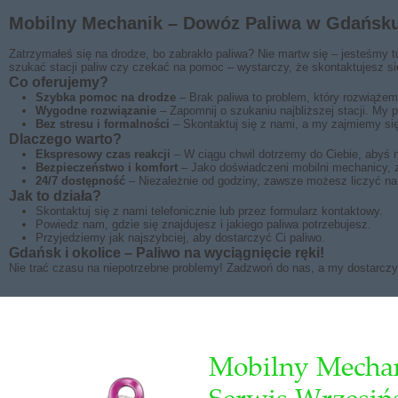
Mobilny Mechanik – Dowóz Paliwa w Gdańsku 
Zatrzymałeś się na drodze, bo zabrakło paliwa? Nie martw się – jesteśmy 
szukać stacji paliw czy czekać na pomoc – wystarczy, że skontaktujesz si
Co oferujemy?
Szybka pomoc na drodze
– Brak paliwa to problem, który rozwiąże
Wygodne rozwiązanie
– Zapomnij o szukaniu najbliższej stacji. My 
Bez stresu i formalności
– Skontaktuj się z nami, a my zajmiemy się
Dlaczego warto?
Ekspresowy czas reakcji
– W ciągu chwil dotrzemy do Ciebie, abyś ni
Bezpieczeństwo i komfort
– Jako doświadczeni mobilni mechanicy, 
24/7 dostępność
– Niezależnie od godziny, zawsze możesz liczyć n
Jak to działa?
Skontaktuj się z nami telefonicznie lub przez formularz kontaktowy.
Powiedz nam, gdzie się znajdujesz i jakiego paliwa potrzebujesz.
Przyjedziemy jak najszybciej, aby dostarczyć Ci paliwo.
Gdańsk i okolice – Paliwo na wyciągnięcie ręki!
Nie trać czasu na niepotrzebne problemy! Zadzwoń do nas, a my dostarcz
Mobilny Mechan
Serwis Wrzesiń