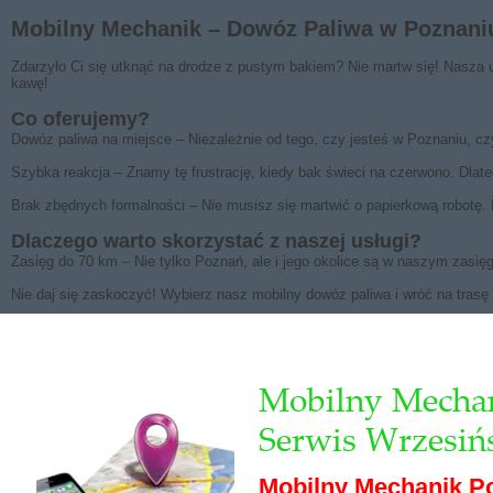
Mobilny Mechanik – Dowóz Paliwa w Poznaniu
Zdarzyło Ci się utknąć na drodze z pustym bakiem? Nie martw się! Nasza u
kawę!
Co oferujemy?
Dowóz paliwa na miejsce – Niezależnie od tego, czy jesteś w Poznaniu, cz
Szybka reakcja – Znamy tę frustrację, kiedy bak świeci na czerwono. Dlate
Brak zbędnych formalności – Nie musisz się martwić o papierkową robotę. Po
Dlaczego warto skorzystać z naszej usługi?
Zasięg do 70 km – Nie tylko Poznań, ale i jego okolice są w naszym zasię
Nie daj się zaskoczyć! Wybierz nasz mobilny dowóz paliwa i wróć na trasę
Mobilny Mechan
Serwis Wrzesiń
Mobilny Mechanik P