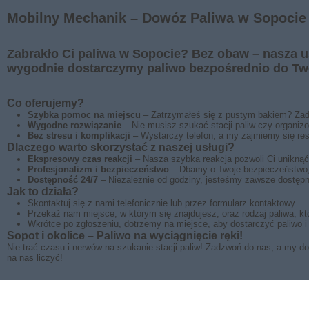
Mobilny Mechanik – Dowóz Paliwa w Sopocie 
Zabrakło Ci paliwa w Sopocie? Bez obaw – nasza us
wygodnie dostarczymy paliwo bezpośrednio do Twoj
Co oferujemy?
Szybka pomoc na miejscu
– Zatrzymałeś się z pustym bakiem? Zad
Wygodne rozwiązanie
– Nie musisz szukać stacji paliw czy organizo
Bez stresu i komplikacji
– Wystarczy telefon, a my zajmiemy się res
Dlaczego warto skorzystać z naszej usługi?
Ekspresowy czas reakcji
– Nasza szybka reakcja pozwoli Ci uniknąć
Profesjonalizm i bezpieczeństwo
– Dbamy o Twoje bezpieczeństwo, 
Dostępność 24/7
– Niezależnie od godziny, jesteśmy zawsze dostępni
Jak to działa?
Skontaktuj się z nami telefonicznie lub przez formularz kontaktowy.
Przekaż nam miejsce, w którym się znajdujesz, oraz rodzaj paliwa, kt
Wkrótce po zgłoszeniu, dotrzemy na miejsce, aby dostarczyć paliwo i
Sopot i okolice – Paliwo na wyciągnięcie ręki!
Nie trać czasu i nerwów na szukanie stacji paliw! Zadzwoń do nas, a my 
na nas liczyć!