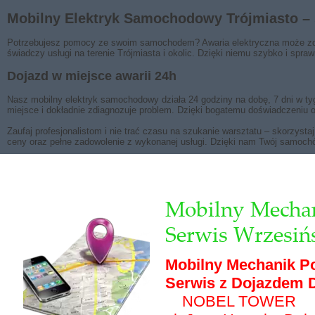
Mobilny Elektryk Samochodowy Trójmiasto – 
Potrzebujesz pomocy ze swoim samochodem? Awaria elektryczna może zda
świadczy usługi na terenie Trójmiasta i okolic. Dzięki niemu szybko i spra
Dojazd w miejsce awarii 24h
Nasz mobilny elektryk samochodowy działa 24 godziny na dobę, 7 dni w ty
miejsce i dokładnie zdiagnozuje problem. Dzięki bogatemu doświadczeniu 
Zaufaj profesjonalistom i nie trać czasu na szukanie warsztatu – skorzys
ceny oraz pełne zadowolenie z wykonanej usługi. Dzięki nam Twój samochó
Mobilny Mechan
Serwis Wrzesiń
Mobilny Mechanik P
Serwis z Dojazdem D
NOBEL TOWER