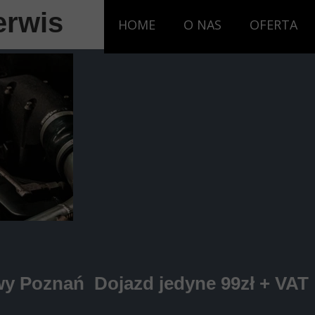
erwis
HOME
O NAS
OFERTA
y Poznań Dojazd jedyne 99zł + VAT