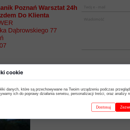
anik Poznań Warsztat 24h
azdem Do Klienta
WER
yka Dąbrowskiego 77
ań
307
iki cookie
pliki danych, które są przechowywane na Twoim urządzeniu podczas przegląd
ywamy ich do poprawy działania serwisu, personalizacji treści, oraz analizy r
Dostosuj
Zezwó