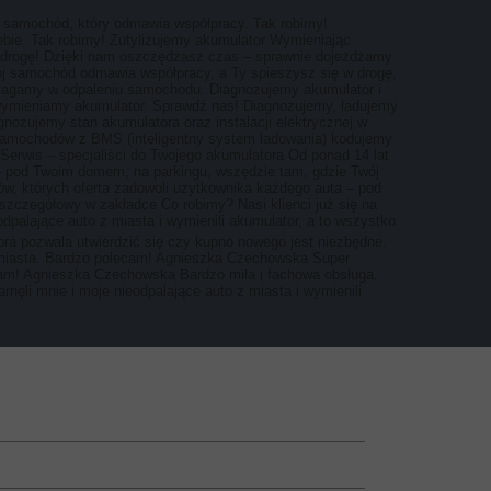
ć samochód, który odmawia współpracy. Tak robimy!
ebie. Tak robimy! Zutylizujemy akumulator Wymieniając
 w drogę! Dzięki nam oszczędzasz czas – sprawnie dojeżdżamy
j samochód odmawia współpracy, a Ty spieszysz się w drogę,
omagamy w odpaleniu samochodu. Diagnozujemy akumulator i
ie wymieniamy akumulator. Sprawdź nas! Diagnozujemy, ładujemy
ozujemy stan akumulatora oraz instalacji elektrycznej w
samochodów z BMS (inteligentny system ładowania) kodujemy
rwis – specjaliści do Twojego akumulatora Od ponad 14 lat
 – pod Twoim domem, na parkingu, wszędzie tam, gdzie Twój
w, których oferta zadowoli użytkownika każdego auta – pod
 szczegółowy w zakładce Co robimy? Nasi klienci już się na
dpalające auto z miasta i wymienili akumulator, a to wszystko
ra pozwala utwierdzić się czy kupno nowego jest niezbędne.
c miasta. Bardzo polecam! Agnieszka Czechowska Super
ecam! Agnieszka Czechowska Bardzo miła i fachowa obsługa,
ęli mnie i moje nieodpalające auto z miasta i wymienili