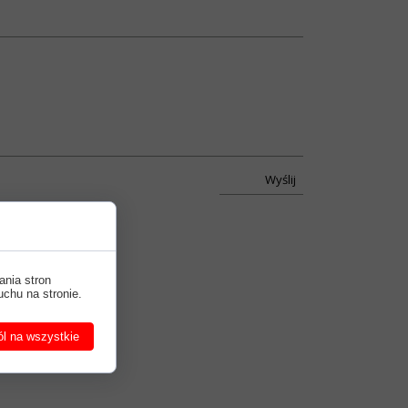
Wyślij
ania stron
uchu na stronie.
l na wszystkie