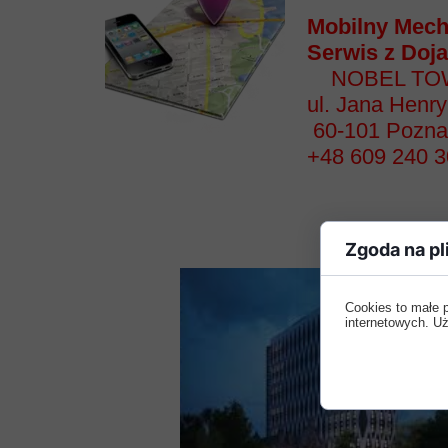
Mobilny Mech
Serwis z Doj
NOBEL TO
ul. Jana Henr
60-101 Pozn
+48 609 240 
Zgoda na pl
Cookies to małe 
internetowych. Uż