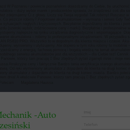
ojazd W Poznaniu i powiecie poznańskim dojeżdżamy do Ciebie, by uruchomi
latora – duży wybór marek i producentów sprawia, że znajdziesz coś dla si
m też zdejmujemy Ci z głowy. Liczy się Twoja wygoda! Tak robimy! Ruszasz
ę. Co jeszcze robimy? Pogotowie akumulatorowe – wymiana i serwis Gdy Twó
 sytuacjach nagłych i kryzysowych. Bezpłatnie dojeżdżamy do klienta i p
azdu (szeroki wybór, zróżnicowane ceny i marki). Bezpłatnie i profesjonaln
stujemy najlepsze na rynku urządzenia diagnostyczne i wspomagające. Diagn
anie akumulatora – robimy to profesjonalnymi urządzeniami. W przypadku 
 RS810 PRO. Wszystko to w dogodnym dla klienta miejscu i czasie. Aku-Se
dujemy, wymienimy i utylizujemy. Ale dopiero w tym roku robimy to mobilnie
yjeżdżamy z energią, fachową pomocą i bogatą wiedzą na temat akumulatoró
obilnego serwisu akumulatorów jest dla wszystkich – dla Ciebie też! Cennik
 Panowie, którzy tam pracują  Bez zbędnych pytań zgarnęli mnie i moje nieo
sa Atrakcyjne ceny i faktycznie Bardzo tania weryfikacja starego akumulato
twią. Od ręki wymieniony akumulator z dojazdem do klienta na drugi konie
niony akumulator z dojazdem do klienta na drugi koniec miasta. Bardzo pol
m dnia! A właściwie Panowie, którzy tam pracują  Bez zbędnych pytań zgarn
! Polecam
Magdalena Haussa
echanik -Auto
zesiński