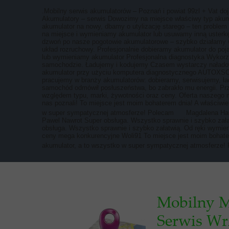
.Mobilny serwis akumulatorów – Poznań i powiat 99zl + Vat d
Akumulatory – serwis Dowozimy na miejsce właściwy typ akumu
akumulator na nowy, dbamy o utylizację starego – ten proble
na miejsce i wymieniamy akumulator lub usuwamy inną usterk
dzwoń po nasze pogotowie akumulatorowe – szybko działamy w
układ rozruchowy. Profesjonalnie dobieramy akumulator do poj
lub wymieniamy akumulator Profesjonalna diagnostyka Wykorzy
samochodzie. Ładujemy i kodujemy Czasem wystarczy naładow
akumulator przy użyciu komputera diagnostycznego AUTOXSCAN
pracujemy w branży akumulatorów: dobieramy, serwisujemy, ła
samochód odmówił posłuszeństwa, bo zabrakło mu energii. Prz
względem typu, marki, żywotności oraz ceny. Oferta naszego m
nas poznali! To miejsce jest moim bohaterem dnia! A właściwie
w super sympatycznej atmosferze! Polecam
Magdalena Haus
Pawel Nawrot Super obsługa. Wszystko sprawnie i szybko zała
obsługa. Wszystko sprawnie i szybko załatwią. Od ręki wymie
ceny mega konkurencyjne Woli91 To miejsce jest moim bohatere
akumulator, a to wszystko w super sympatycznej atmosferze
Mobilny M
Serwis Wr